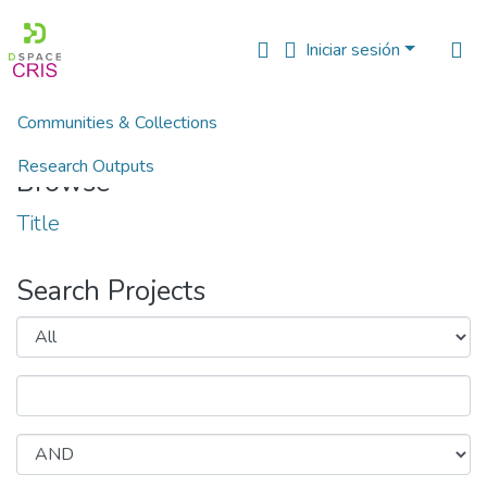
Iniciar sesión
Communities & Collections
Inicio
Projects
Research Outputs
Browse
Fundings & Projects
Title
People
Search Projects
Estadísticas