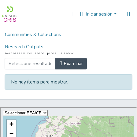
Iniciar sesión
Communities & Collections
Inicio
Browse by Title
Research Outputs
Examinando por Title
Fundings & Projects
Examinar
People
No hay ítems para mostrar.
Estadísticas