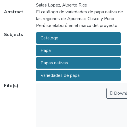
Salas Lopez, Alberto Rice
Abstract
El catálogo de variedades de papa nativa de
las regiones de Apurimac, Cusco y Puno-
Perú se elaboró en el marco del proyecto
108_PI “Identificación de caracteres para
Subjects
Catalogo
mitigar el cambio climático en la diversidad y
variabilidad de papas nativas del sur del
Papa
Perú mediante la implementación de un
banco de germoplasma en salvaguarda de
Papas nativas
los recursos genéticos peruanos” que
Variedades de papa
File(s)
Downl
En el año 2016 se logró colectar 1335
accesiones de germoplasma de papa nativa
de 30 comunidades pertenecientes a 21
distritos de las regiones de Apurímac, Cusco