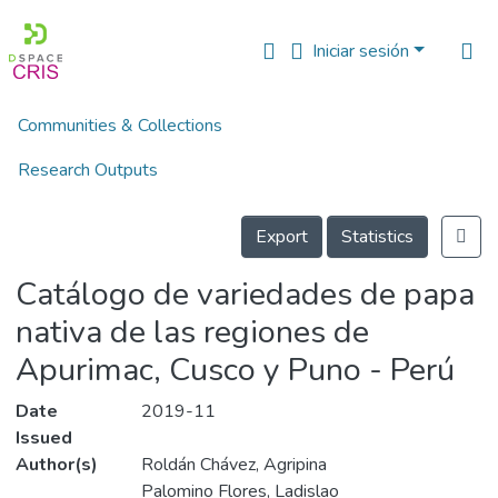
Iniciar sesión
Communities & Collections
Inicio
Libros y Manuales
Catálogos
Catálogo de variedades de papa nativa de las regiones de Apurimac, Cusco y Puno - Perú
Research Outputs
Details
Fundings & Projects
Export
Statistics
People
Catálogo de variedades de papa
Estadísticas
nativa de las regiones de
Apurimac, Cusco y Puno - Perú
Date
2019-11
Issued
Author(s)
Roldán Chávez, Agripina
Palomino Flores, Ladislao