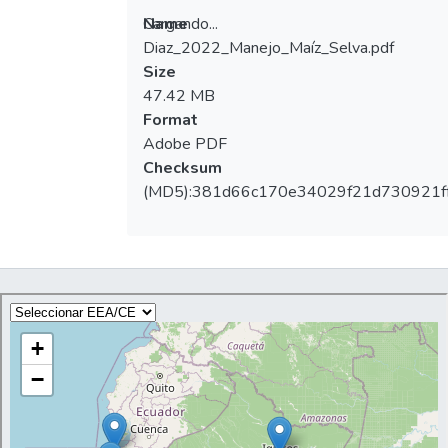
amazónicas, con información relevante sobre
Cargando...
Name
métodos y procedimientos para el manejo
Diaz_2022_Manejo_Maíz_Selva.pdf
agronómico de este importante cultivo.
Cargando...
Size
47.42 MB
Format
Adobe PDF
Checksum
(MD5):381d66c170e34029f21d730921f