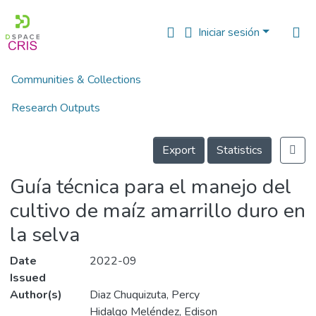
Iniciar sesión
Communities & Collections
Inicio
Libros y Manuales
Manuales y Guías
Guía técnica para el manejo del cultivo de maíz amarrillo duro en la selva
Research Outputs
Details
Fundings & Projects
Export
Statistics
People
Guía técnica para el manejo del
Estadísticas
cultivo de maíz amarrillo duro en
la selva
Date
2022-09
Issued
Author(s)
Diaz Chuquizuta, Percy
Hidalgo Meléndez, Edison