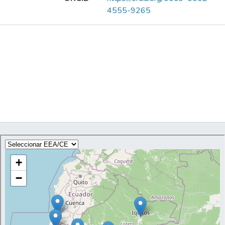
4555-9265
Publications
Metrics
Other