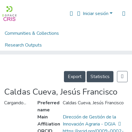
Iniciar sesión
Communities & Collections
Inicio
CRIS INIA - PGC (Entidades PeruCRIS - CONCYTEC)
PGC Person - Funcionarios, investigadores y personal INIA (new)
.Funcionarios INIA (new)
Research Outputs
Caldas Cueva, Jesús Francisco
Fundings & Projects
People
Export
Statistics
Estadísticas
Caldas Cueva, Jesús Francisco
Cargando...
Preferred
Caldas Cueva, Jesús Francisco
name
Cargando...
Main
Dirección de Gestión de la
Affiliation
Innovación Agraria - DGIA
ORCID
https://orcid.org/0009-0002-