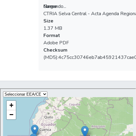
Cargando...
Name
CTRIA Selva Central - Acta Agenda Regiona
Cargando...
Size
1.37 MB
Format
Adobe PDF
Checksum
(MD5):4c75cc30746eb7ab45921437cae