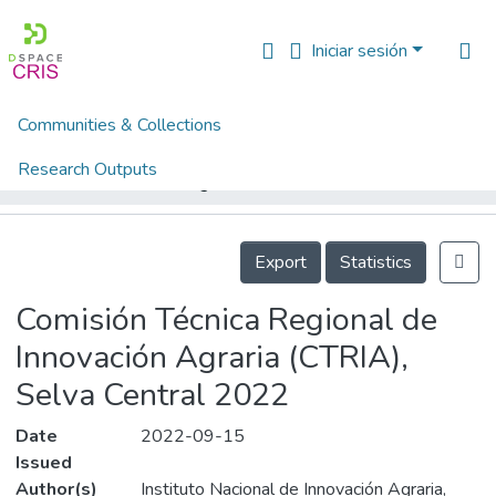
Iniciar sesión
Communities & Collections
Inicio
Documentos Institucionales
Gestión del SNIA en las Regiones
Research Outputs
Comisión Técnica Regional de Innovación Agraria (CTRIA), Selva Central 2022
Fundings & Projects
Details
People
Export
Statistics
Estadísticas
Comisión Técnica Regional de
Innovación Agraria (CTRIA),
Selva Central 2022
Date
2022-09-15
Issued
Author(s)
Instituto Nacional de Innovación Agraria,