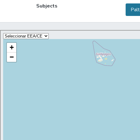
objeti
Subjects
Palt
postco