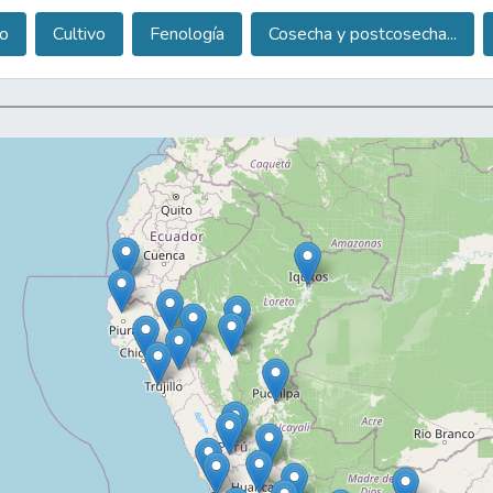
vo comercial. Posteriormente se expuso datos sobre la producción
o
Cultivo
Fenología
Cosecha y postcosecha...
secha, riego y floración.