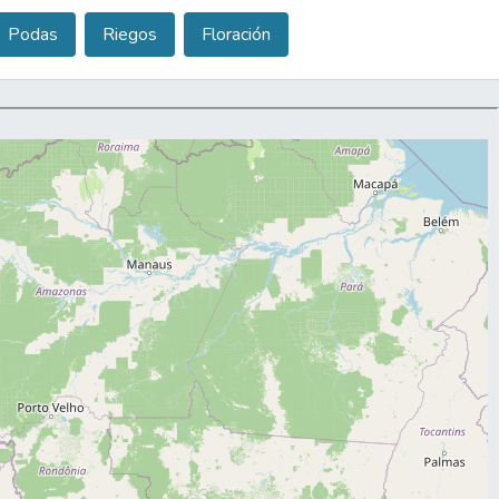
 y exportación de palto, la cosecha,
Podas
Riegos
Floración