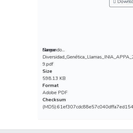
dos reacciones de PCR.
Downlo
Cargando...
Name
Diversidad_Genética_Llamas_INIA_APPA
Cargando...
9.pdf
Size
598.13 KB
Format
Adobe PDF
Checksum
(MD5):61ef307cdc88e57c040dffa7ed15