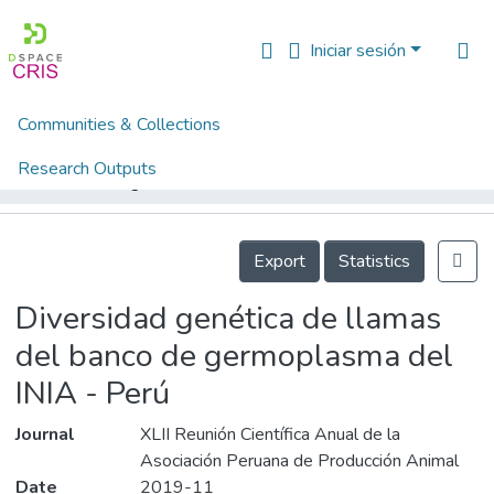
Iniciar sesión
Communities & Collections
Inicio
Artículos, ponencias, comunicaciones en congresos
Ponencias, comunicaciones, resúmenes de congresos
Research Outputs
Diversidad genética de llamas del banco de germoplasma del INIA - Perú
Fundings & Projects
Details
People
Export
Statistics
Estadísticas
Diversidad genética de llamas
del banco de germoplasma del
INIA - Perú
Journal
XLII Reunión Científica Anual de la
Asociación Peruana de Producción Animal
Date
2019-11