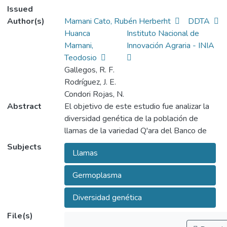
Issued
Author(s)
Mamani Cato, Rubén Herberht
DDTA
Huanca
Instituto Nacional de
Mamani,
Innovación Agraria - INIA
Teodosio
Gallegos, R. F.
Rodríguez, J. E.
Condori Rojas, N.
Abstract
El objetivo de este estudio fue analizar la
diversidad genética de la población de
llamas de la variedad Q'ara del Banco de
Germoplasma del Instituto Nacional de
Subjects
Llamas
Innovación Agraria (INIA) ubicado en el
departamento de Puno, Perú (15°S, 71°O y
Germoplasma
a 4190 m s. n. m.). Se tomaron muestras de
sangre por punción en vena yugular de 239
Diversidad genética
llamas. Doce loci microsatélites descritos
File(s)
para alpacas y llamas fueron amplificados en