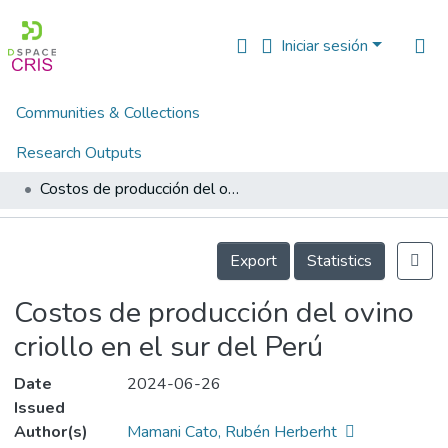
Iniciar sesión
Communities & Collections
Inicio
Artículos, ponencias, comunicaciones en congresos
.Artículos científicos (new)
Research Outputs
.Artículos científicos en revistas indizadas (PeruCRIS)
Costos de producción del ovino criollo en el sur del Perú
Fundings & Projects
People
Details
Export
Statistics
Estadísticas
Costos de producción del ovino
criollo en el sur del Perú
Date
2024-06-26
Issued
Author(s)
Mamani Cato, Rubén Herberht