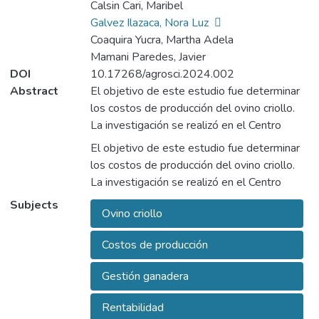
Calsin Cari, Maribel
Galvez Ilazaca, Nora Luz
Coaquira Yucra, Martha Adela
Mamani Paredes, Javier
DOI
10.17268/agrosci.2024.002
Abstract
El objetivo de este estudio fue determinar
los costos de producción del ovino criollo.
La investigación se realizó en el Centro
Experimental Chuquibambilla de la
El objetivo de este estudio fue determinar
Universidad Nacional del Altiplano, en Puno,
los costos de producción del ovino criollo.
Perú, al sur del Perú, a una altitud de 3970
La investigación se realizó en el Centro
msnm. Para calcular los costos de
Experimental Chuquibambilla de la
Subjects
producción, se aplicaron los principios de
Ovino criollo
Universidad Nacional del Altiplano, en Puno,
costos directos e indirectos, obteniendo los
Perú, al sur del Perú, a una altitud de 3970
datos de los registros contables del centro.
Costos de producción
msnm. Para calcular los costos de
En el proceso de cálculo de los costos de
producción, se aplicaron los principios de
Gestión ganadera
producción, se utilizaron precios de mercado
costos directos e indirectos, obteniendo los
para asegurar su fidelidad a la realidad
datos de los registros contables del centro.
Rentabilidad
económica. En algunos casos, también se