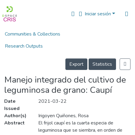
Iniciar sesión
Communities & Collections
Inicio
Multimedia
Vídeos Técnicos
Manejo integrado del cultivo de leguminosa de grano: Caupí
Research Outputs
Details
Fundings & Projects
Export
Statistics
People
Manejo integrado del cultivo de
Estadísticas
leguminosa de grano: Caupí
Date
2021-03-22
Issued
Author(s)
Irigoyen Quiñones, Rosa
Abstract
El frijol caupí es la cuarta especia de
leguminosa que se siembra, en orden de