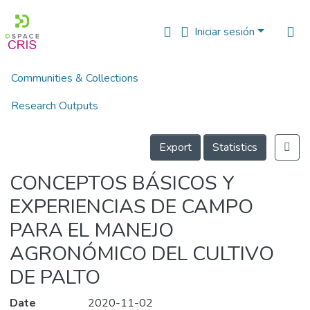
Iniciar sesión
Communities & Collections
Inicio
Multimedia
Vídeos Técnicos
CONCEPTOS BÁSICOS Y EXPERIENCIAS DE CAMPO PARA EL MANEJO AGRONÓMICO DEL CULTIVO DE PALTO
Research Outputs
Details
Fundings & Projects
Export
Statistics
People
CONCEPTOS BÁSICOS Y
Estadísticas
EXPERIENCIAS DE CAMPO
PARA EL MANEJO
AGRONÓMICO DEL CULTIVO
DE PALTO
Date
2020-11-02