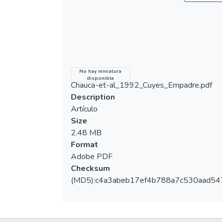
relación con un aparcamiento posdestete.
size and weight both at birth and at
Se evaluaron los dos primeros partos de
weaning. Data on the first two parturitions
300 hembras, propiedad de la Estación
of 300 females, at La Molina Agricultural
Experimental Agropecuaria La Molina. Del
Experimental Station, were analyzed. These
total de hembras evaluadas, el 68.3%
females were part of a line-breeding
presentó gestaciones posparto y el 31.7%
selection program carried out at the station,
inició su gestación después del destete.
Name
No hay miniatura
of which 68.3% presented post-partum
disponible
Otra de las variables incluidas en el estudio
Chauca-et-al_1992_Cuyes_Empadre.pdf
gestations and 31.7% post-weaning
fue la línea de selección de las madres,
Description
gestations. The four different maternal lines
correspondiendo el 18.3% a la línea Perú, el
Artículo
used made up another variable: Peru
27.7% a la línea Andina, el 25.3% a la línea
Size
(18.3% of all females), Andina (27.7%), Inti
Inti y el 28.7% al grupo de control (animales
2.48 MB
(25.3%) and Control (ordinary stock)
sin selección). En el primer parto no se
Format
(28.7%). No differences in terms of mating-
encontraron diferencias para el intervalo
Adobe PDF
partum interval, nor in terms of litter size
empadre-parto, tamaño de camada o peso
Checksum
and weight, both at birth and at weaning,
de camada al nacimiento y al destete. Al
(MD5):c4a3abeb17ef4b788a7c530aad54
were detected at the first parturition.
comparar estos mismos parámetros entre
Comparisons between the selected breed
las cuatro líneas estudiadas, se encontraron
lines showed that mating-partum interval
diferencias (P<0.01) para el intervalo
was shortest (P<0.01) for the Andina line