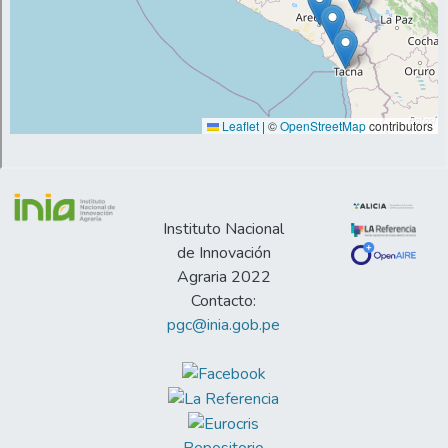
heavier individual birth weights. Some
dentro de líneas no se encontraron
differences were found among lines with
diferencias en el tamaño de camada o para
respect to parturition intervals.
pesos individuales al nacimiento y al
destete. Se encontraron diferencias entre
líneas, en cuanto a peso individual al
nacimiento, siendo superiores las líneas
Perú e Inti en comparación con las líneas
Andina y Control. También se encontraron
algunas diferencias entre líneas para
Instituto Nacional
intervalos entre partos.
de Innovación
Agraria 2022
Contacto:
pgc@inia.gob.pe