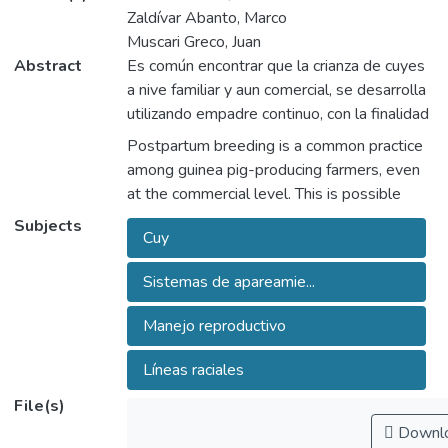
Zaldívar Abanto, Marco
Muscari Greco, Juan
Abstract
Es común encontrar que la crianza de cuyes
a nive familiar y aun comercial, se desarrolla
utilizando empadre continuo, con la finalidad
de aprovechar el celo post partum que
Postpartum breeding is a common practice
presentan estos animales en las dos o tres
among guinea pig-producing farmers, even
horas posteriores a la parición. Los
at the commercial level. This is possible
resultados de investigación son
because these animals come into heat 2-3
Subjects
discrepantes en cuanto a las ventajas o
Cuy
h postpar- tum. Available evidence is not
desventajas de aprovechar los celos
conclusive with regard to the advantages
posparto, frente a un sistema de
Sistemas de apareamie...
and disadvantages of this practice, when
apareamiento después del destete. El
com- pared with post-weaning mating. This
Manejo reproductivo
presente trabajo tuve por objeto generar
trial was conducted in order to generate
información que permita intensificar la
information that would allow for the inten-
Líneas raciales
producción de cuyes, planteando como
sification of existing guinea pig production
hipótesis que el em- padre post partum no
File(s)
systems, under the hypothesis that
afecta el tamaño ni peso de la camada en
Downl
breeding post-partum has no effect on litter