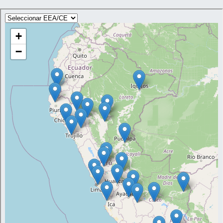
empadre-parto; este es menor en la línea
(81.6±1.89). The Andina and Control groups
Andina con 81.6 1.89 días. El tamaño de la
presented larger litters at both birth and
camada al nacimiento y al destete de las
weaning. Mating system, evaluated in the
líneas Andina y Control fue superior al de las
second parturition, had no effect on litter
líneas Perú e Inti. El efecto del tipo de
size at birth or at weaning. Average
empadre, evaluado en el segundo parto, no
individual weight at birth was higher
fue significativo para el tamaño de camada
(P<0.01) in offspring from post-weaning
al nacimiento o al destete. Los pesos
gesta- tions (1212.43 g vs. 1353.62 g), a
individuales al nacimiento en el tratamiento
difference that was also noted (P≤0.05) at
con em- padre continuo fueron, en
weaning time (P≤0.01). Partum intervals
promedio, 1212.43 g inferiores (P<0.01) a
were 68 0.16 and 112 1.67 days in
los alcanzados con las hembras apareadas
females conceiving post-partum and post-
después del destete (1353.62 g);
weaning, respectively. There were no
resultados similares (P 0.05) obtuvieron al
effects of mating system within selected
comparar los pesos al destete. El intervalo
lines with respect to litter size or individual
entre partos para las hembras aparcadas
birth or weaning weights. When breed lines
después del parto fue de 68 0.16 d y para
were compared (independent of mating
las aparcadas después del destete de 112
system), the Peru and Inti lines showed
1.67 días. Al analizar los tratamientos