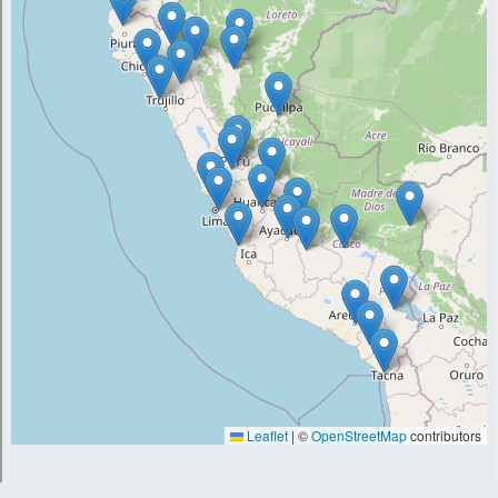
cm), TIPO 2 : (68.3 ± 3.4 %), (41.2 ± 2.6
%), (39.1 ± 1.9 %), (34.6 ± 2.4 cm), TIPO 4
(42.5 ± 2.3 %), (39.4 ± 1.6 %), (34.8 ± 2.6
cm), CRIOLLO : (67.2 ± 3.0 %), (41.8 ± 1.7
%), (30.4 ± 1.5 cm). Se encontró semejanza
entre los cuyes mejorados Perú, Andino e
diferentes con el grupo de Criollos