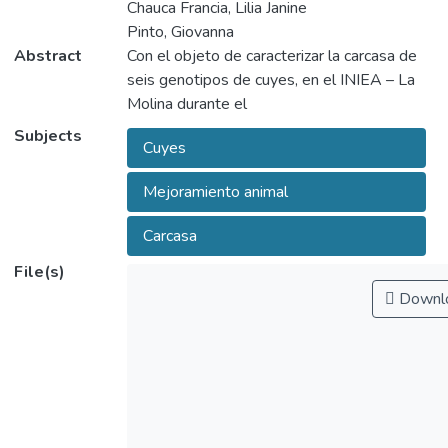
Chauca Francia, Lilia Janine
Pinto, Giovanna
Abstract
Con el objeto de caracterizar la carcasa de
seis genotipos de cuyes, en el INIEA – La
Subjects
Cuyes
año 2006, se sacrificaron 252 cuyes entre
Perú, Andino, Inti, Tipo 2, Tipo 4 y Criollo;
Mejoramiento animal
Carcasa
categorías de Macho Parrillero, Macho de
File(s)
Saca y Hembra de Saca; para determinar
Downl
carcasa, proporciones corporales y medidas
zoometricas. Todos fueron alimentados con
forraje, suplementado con una ración