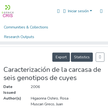
Iniciar sesión
Communities & Collections
Inicio
Artículos, ponencias, comunicaciones en congresos
Ponencias, comunicaciones, resúmenes de congresos
Research Outputs
Caracterización de la carcasa de seis genotipos de cuyes
Fundings & Projects
Details
People
Export
Statistics
Estadísticas
Caracterización de la carcasa de
seis genotipos de cuyes
Date
2006
Issued
Author(s)
Higaonna Oshiro, Rosa
Muscari Greco, Juan