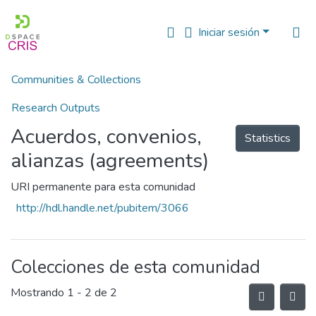
Iniciar sesión
Communities & Collections
Inicio
CRIS INIA - PGC (Entidades PeruCRIS - CONCYTEC)
Acuerdos, convenios, alianzas (agreements)
Research Outputs
Acuerdos, convenios,
Fundings & Projects
Statistics
alianzas (agreements)
People
URI permanente para esta comunidad
Estadísticas
http://hdl.handle.net/pubitem/3066
Colecciones de esta comunidad
Mostrando
1 - 2 de 2