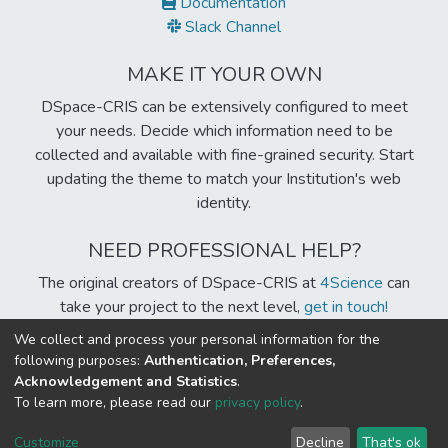
Documentation
agroquímicos. Por otro lado, su buena calidad molinera y
Slack Channel
buena calidad de grano permitirá a los productores
costeños ser más competitivos, en el cada vez más
MAKE IT YOUR OWN
exigente mercado arrocero nacional e internacional.
DSpace-CRIS can be extensively configured to meet
your needs. Decide which information need to be
collected and available with fine-grained security. Start
updating the theme to match your Institution's web
identity.
NEED PROFESSIONAL HELP?
The original creators of DSpace-CRIS at
4Science
can
take your project to the next level,
get in touch!
We collect and process your personal information for the
following purposes:
Authentication, Preferences,
Acknowledgement and Statistics
.
Built with
DSpace-CRIS software
- Extension maintained and
To learn more, please read our
privacy policy
.
optimized by
Cookie
Privacy
End User
Send
Customize
Decline
That's ok