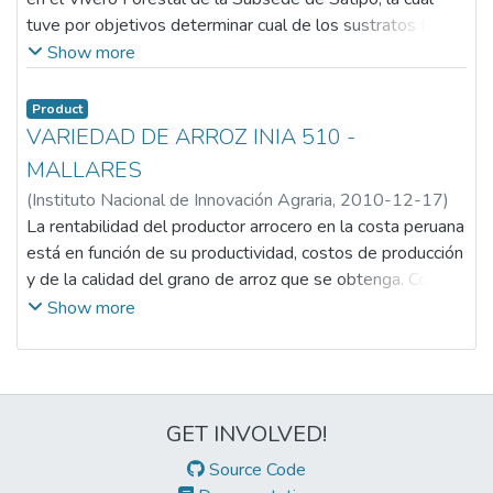
tuve por objetivos determinar cual de los sustratos físico
y/o bioquímico permiten la producción de plántulas por
Show more
siembra directa; y conocer los efectos de cada
tratamiento sobre las especies ensayada para la
Product
producción de plántulas de resistencia leñosa y de
VARIEDAD DE ARROZ INIA 510 -
calidad.
MALLARES
(
Instituto Nacional de Innovación Agraria
,
2010-12-17
)
Instituto Nacional de Innovación Agraria, INIA
La rentabilidad del productor arrocero en la costa peruana
está en función de su productividad, costos de producción
y de la calidad del grano de arroz que se obtenga. Como
una contribución al logro de estos objetivos el Instituto
Show more
Nacional de Innovación Agraria - INIA ha desarrollado la
nueva variedad de arroz INIA 510 - Mallares. Gracias a
que esta variedad posee un mayor nivel de resistencia a
las principales plagas y enfermedades del cultivo que las
GET INVOLVED!
variedades actuales, con la siembra de la variedad INIA
510 - Mallares, los productores podrán reducir sus
Source Code
costos de producción, pues se disminuirá el uso de