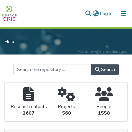
(current)
Log In
Communities & Collections
Hola
Research Outputs
Photo by
@inspiredimages
Fundings & Projects
People
Search
Statistics
Research outputs
Projects
People
2607
560
1558