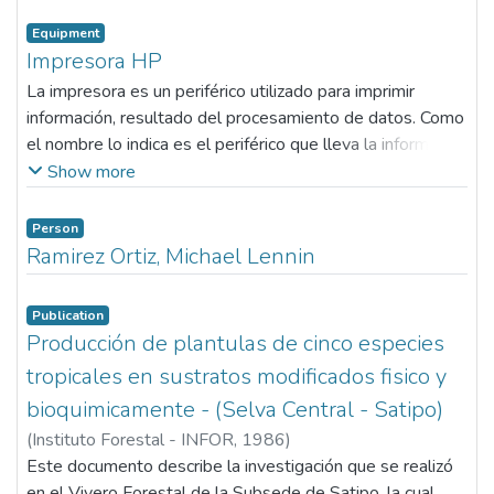
Equipment
Impresora HP
La impresora es un periférico utilizado para imprimir
información, resultado del procesamiento de datos. Como
el nombre lo indica es el periférico que lleva la información
desde la computadora al papel. La impresión es realizada
Show more
a través de un cabezal de impresión, que posee una
matriz de agujas.
Person
Ramirez Ortiz, Michael Lennin
Publication
Producción de plantulas de cinco especies
tropicales en sustratos modificados fisico y
bioquimicamente - (Selva Central - Satipo)
(
Instituto Forestal - INFOR
,
1986
)
Limaylla Montalvo, Samuel Walter
Este documento describe la investigación que se realizó
en el Vivero Forestal de la Subsede de Satipo, la cual