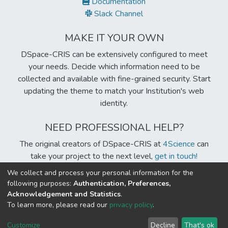
Documentation
agroquímicos. Por otro lado, su buena calidad molinera y
Slack Channel
buena calidad de grano permitirá a los productores
costeños ser más competitivos, en el cada vez más
MAKE IT YOUR OWN
exigente mercado arrocero nacional e internacional.
DSpace-CRIS can be extensively configured to meet
your needs. Decide which information need to be
collected and available with fine-grained security. Start
updating the theme to match your Institution's web
identity.
NEED PROFESSIONAL HELP?
The original creators of DSpace-CRIS at
4Science
can
take your project to the next level,
get in touch!
We collect and process your personal information for the
following purposes:
Authentication, Preferences,
Acknowledgement and Statistics
.
Built with
DSpace-CRIS software
- Extension maintained and
To learn more, please read our
privacy policy
.
optimized by
Cookie
Privacy
End User
Send
Customize
Decline
That's ok