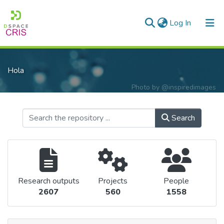
(current)
Log In
Communities & Collections
Hola
Research Outputs
Photo by
@inspiredimages
Fundings & Projects
People
Search
Statistics
Research outputs
Projects
People
2607
560
1558